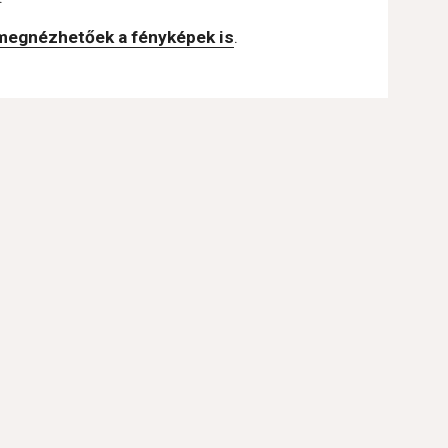
 megnézhetőek a fényképek is
.