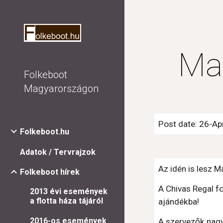
Sk
Ma
Folkeboot
Magyarországon
Post date: 26-A
Folkeboot.hu
Adatok / Tervrajzok
Az idén is lesz 
Folkeboot hírek
A Chivas Regal f
2013 évi események
a flotta háza tájáról
ajándékba!
2016-os események
A szervezők nagy