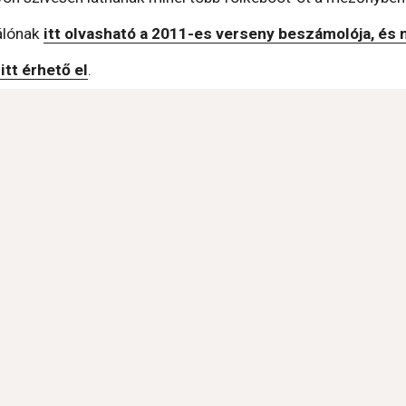
álónak 
itt olvasható a 2011-es verseny beszámolója, és
 itt érhető el
.