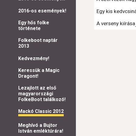
2016-os események!
Egy kis kedvcsin
Egy hős folke
A verseny kiírása
története
Folkeboot naptár
2013
Kedvezmény!
Keressük a Magic
Dragont!
Lezajlott az első
magyarországi
FolkeBoot találkozó!
Mackó Classic 2012
Meghívó a Bujtor
István emléktúrára!