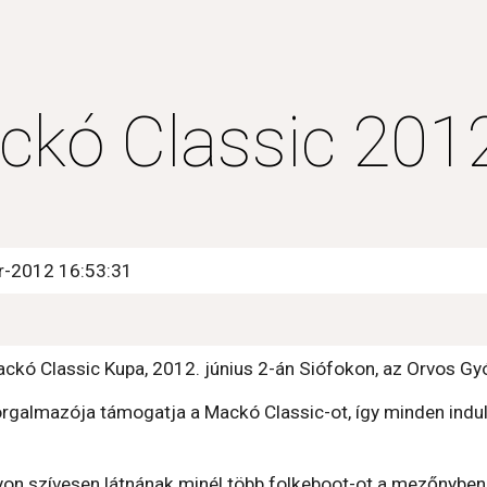
ip to main content
Skip to navigat
ckó Classic 201
pr-2012 16:53:31
Mackó Classic Kupa, 2012. június 2-án Siófokon, az Orvos 
orgalmazója támogatja a Mackó Classic-ot, így minden indu
on szívesen látnának minél több folkeboot-ot a mezőnyben