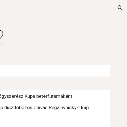
ion
2
Gyógyszerész Kupa betétfutamaként.
ló díszdobozos Chivas Regal whisky-t kap 
.