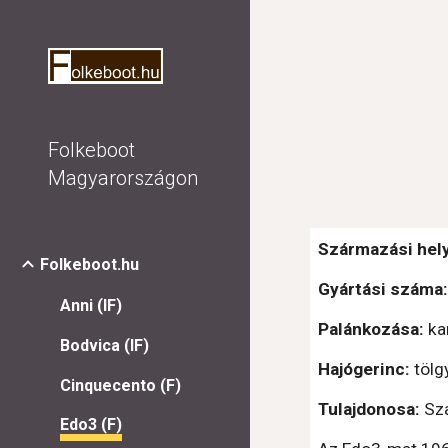
Sk
Folkeboot
Magyarországon
Származási hely
Folkeboot.hu
Gyártási száma
Anni (IF)
Palánkozása:
 ka
Bodvica (IF)
Hajógerinc:
 tölg
Cinquecento (F)
Tulajdonosa: 
Sz
Edo3 (F)