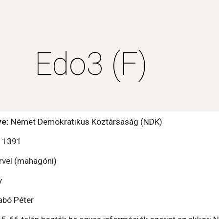
ip to main content
Skip to navigat
Edo3 (F)
e: 
Német Demokratikus Köztársaság (NDK)
:
 1391
rvel (mahagóni)
y
abó Péter