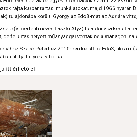
-66 telén hozták be egyes információk szerint az akkori ND
ztek rajta karbantartási munkálatokat, majd 1966 nyarán Do
k) tulajdonába került. György az Edo3-mat az Adriára vitte, 
ászló (ismertebb nevén László Atya) tulajdonába került a haj
t, de felújítás helyett műanyaggal vonták be a mahagóni hajó
onosához Szabó Péterhez 2010-ben került az Edo3, aki a műa
ában állítja helyre a vitorlást.
ja 
itt érhető el