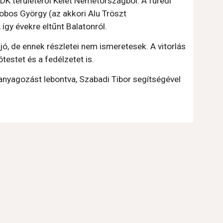
K területéről Kelet Németországból. A füredi 
bos György (az akkori Alu Tröszt 
így évekre eltűnt Balatonról.
ó, de ennek részletei nem ismeretesek. A vitorlás 
testet és a fedélzetet is.
nyagozást lebontva, Szabadi Tibor segítségével 