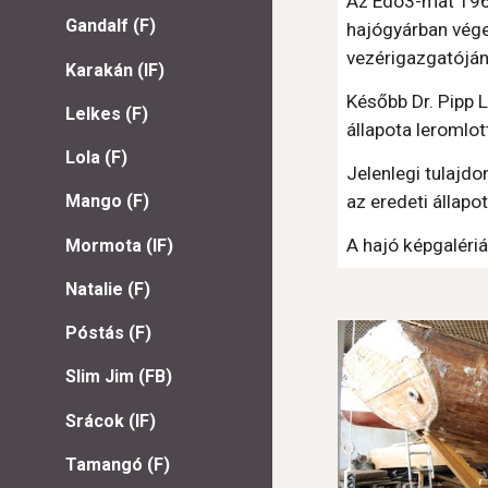
Az Edo3-mat 1965
Gandalf (F)
hajógyárban vége
vezérigazgatójána
Karakán (IF)
Később Dr. Pipp L
Lelkes (F)
állapota leromlot
Lola (F)
Jelenlegi tulajd
az eredeti állapot
Mango (F)
A hajó képgalériá
Mormota (IF)
Natalie (F)
Póstás (F)
Slim Jim (FB)
Srácok (IF)
Tamangó (F)