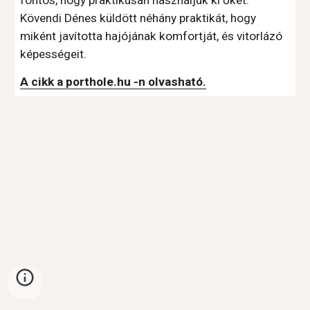
fontos, hogy praktikusan használjuk ki őket. 
Kövendi Dénes küldött néhány praktikát, hogy 
miként javította hajójának komfortját, és vitorlázó 
képességeit.
A cikk a porthole.hu -n olvasható.