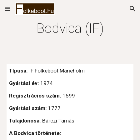
Skip to main content
Skip to navigation
Bodvica (IF)
Típusa:
 IF Folkeboot Marieholm
Gyártási év:
 1974
Regisztrácios szám: 
1599
Gyártási szám:
 1777
Tulajdonosa:
 Bárczi Tamás
A Bodvica története: