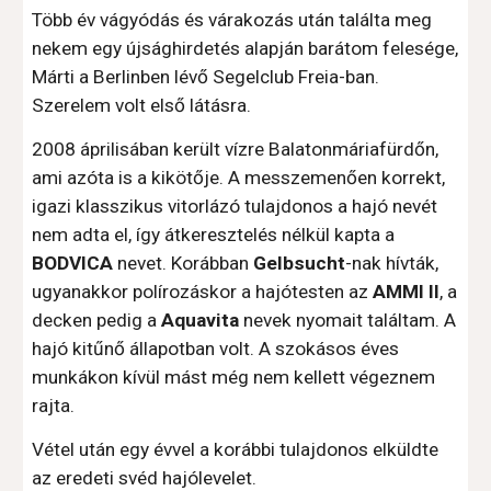
Több év vágyódás és várakozás után találta meg 
nekem egy újsághirdetés alapján barátom felesége, 
Márti a Berlinben lévő Segelclub Freia-ban. 
Szerelem volt első látásra.
2008 áprilisában került vízre Balatonmáriafürdőn, 
ami azóta is a kikötője. A messzemenően korrekt, 
igazi klasszikus vitorlázó tulajdonos a hajó nevét 
nem adta el, így átkeresztelés nélkül kapta a 
BODVICA 
nevet. Korábban 
Gelbsucht
-nak hívták, 
ugyanakkor polírozáskor a hajótesten az
 AMMI ll
, a 
decken pedig a 
Aquavita
 nevek nyomait találtam. A 
hajó kitűnő állapotban volt. A szokásos éves 
munkákon kívül mást még nem kellett végeznem 
rajta.
Vétel után egy évvel a korábbi tulajdonos elküldte 
az eredeti svéd hajólevelet.