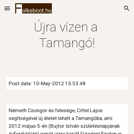
Skip to main content
Skip to navigation
Újra vízen a 
Tamangó!
Post date: 10-May-2012 15:53:48
Németh Csongor és felesége, Cittel Lajos 
segítségével új életet lehelt a Tamangóba, ami 
2012 május 5-én (Bujtor István születésnapjának 
évfordulóján) ismét vízre került Füreden! Ezuton is 