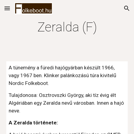
Skip to main content
Skip to navigation
Zeralda (F)
A tünemény a füredi hajógyárban készült 1966, 
vagy 1967 ben. Klinker palánkozású túra kivitelű 
Nordic Folkeboot.
Tulajdonosa: Osztrovszki György, aki tíz évig élt 
Algériában egy Zeralda nevű városban. Innen a hajó 
neve.
A Zeralda története: