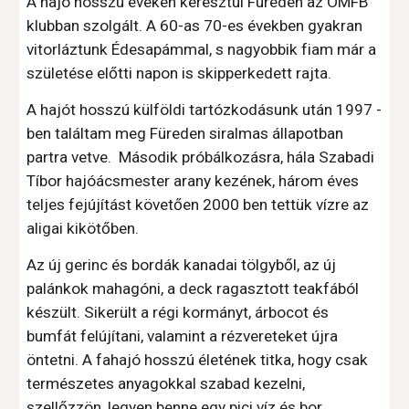
A hajó hosszú éveken keresztül Füreden az OMFB 
klubban szolgált. A 60-as 70-es években gyakran 
vitorláztunk Édesapámmal, s nagyobbik fiam már a 
születése előtti napon is skipperkedett rajta.
A hajót hosszú külföldi tartózkodásunk után 1997 -
ben találtam meg Füreden siralmas állapotban 
partra vetve.  Második próbálkozásra, hála Szabadi 
Tíbor hajóácsmester arany kezének, három éves 
teljes fejújítást követően 2000 ben tettük vízre az 
aligai kikötőben.
Az új gerinc és bordák kanadai tölgyből, az új 
palánkok mahagóni, a deck ragasztott teakfából 
készült. Sikerült a régi kormányt, árbocot és 
bumfát felújítani, valamint a rézvereteket újra 
öntetni. A fahajó hosszú életének titka, hogy csak 
természetes anyagokkal szabad kezelni, 
szellőzzön, legyen benne egy pici víz és bor, 