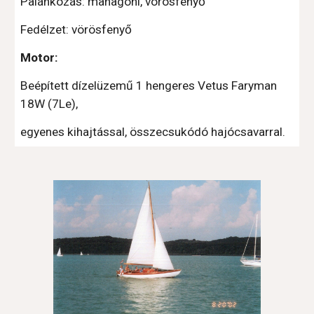
Palánkozás: mahagóni, vörösfenyő
Fedélzet: vörösfenyő
Motor:
Beépített dízelüzemű 1 hengeres Vetus Faryman 
18W (7Le),
egyenes kihajtással, összecsukódó hajócsavarral.