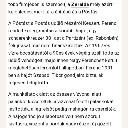
több filmjében is szerepelt, a 
Zeralda
 mely azért 
különleges, mert túra építésű és a Póstás.
A Póstást a Postás üdülő részéről Kesserü Ferenc 
rendelte meg, miután a korábbi hajót, egy 
schaerenkreuzer 30 -ast a Partizánt (ex. Rabonbán) 
felújítását már nem finanszírozták. Az 1967-es 
vízre bocsátásától a 90es évek végéig szállította az 
üdülő vendégeit, majd innen Nagy Ferenchez került 
meglehetősen leromlott állapotban. Ferenc 1991-
ben a hajót Szabadi Tibor gondjaira bízta, aki 
teljesen felújította.
A munkálatok alatt az összes vízvonal alatti 
palánkot kicserélték, a vízvonal feletti palánkokat 
javították, a legfelsőt pedig mahagónira cserélték. 
A hajógerinc jó állapotban volt nem szorult 
javításra, viszont a bordák nagy részét új gőzölt 