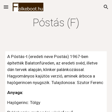
Skip to main content
Skip to navigation
Póstás (F)
A Póstás-t (eredeti neve Postás) 1967-ben 
építették Balatonfüreden, az eredeti svéd, illetve 
dán tervek alapján, klinker palánkozással. 
Hagyományos kajütös verzió, aminek árboca a 
hajógerincen nyugszik. Tulajdonosa: Szutor Ferenc
Anyaga:
Hajógerinc: Tölgy