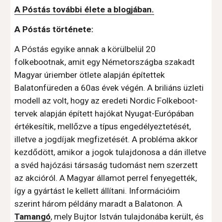
A Póstás további élete a blogjában.
A Póstás története:
A Póstás egyike annak a körülbelül 20 
folkebootnak, amit egy Németországba szakadt 
Magyar úriember ötlete alapján építettek 
Balatonfüreden a 60as évek végén. A briliáns üzleti 
modell az volt, hogy az eredeti Nordic Folkeboot-
tervek alapján épített hajókat Nyugat-Európában 
értékesítik, mellőzve a típus engedélyeztetését, 
illetve a jogdíjak megfizetését. A probléma akkor 
kezdődött, amikor a jogok tulajdonosa a dán illetve 
a svéd hajózási társaság tudomást nem szerzett 
az akcióról. A Magyar államot perrel fenyegették, 
így a gyártást le kellett állítani. Információim 
szerint három példány maradt a Balatonon. A 
Tamangó
, mely Bujtor István tulajdonába került, és 