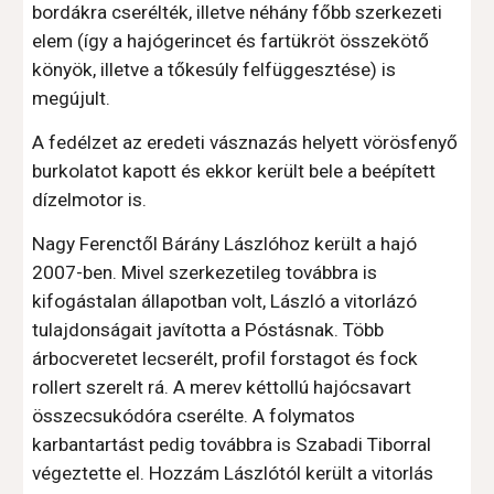
bordákra cserélték, illetve néhány főbb szerkezeti 
elem (így a hajógerincet és fartükröt összekötő 
könyök, illetve a tőkesúly felfüggesztése) is 
megújult.
A fedélzet az eredeti vásznazás helyett vörösfenyő 
burkolatot kapott és ekkor került bele a beépített 
dízelmotor is.
Nagy Ferenctől Bárány Lászlóhoz került a hajó 
2007-ben. Mivel szerkezetileg továbbra is 
kifogástalan állapotban volt, László a vitorlázó 
tulajdonságait javította a Póstásnak. Több 
árbocveretet lecserélt, profil forstagot és fock 
rollert szerelt rá. A merev kéttollú hajócsavart 
összecsukódóra cserélte. A folymatos 
karbantartást pedig továbbra is Szabadi Tiborral 
végeztette el. Hozzám Lászlótól került a vitorlás 